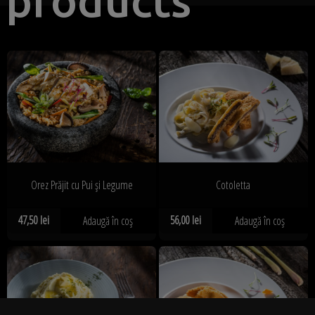
products
Orez Prăjit cu Pui și Legume
Cotoletta
47,50
lei
56,00
lei
Adaugă în coș
Adaugă în coș