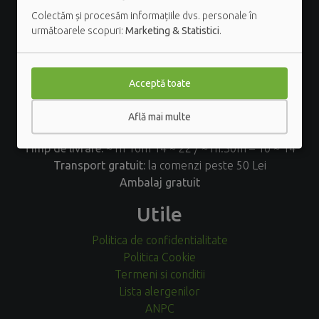
Colectăm și procesăm informațiile dvs. personale în
Scortarilor 2, Cluj-Napoca, Cluj
următoarele scopuri:
Marketing & Statistici
.
comenzi@expresschef.ro
expresschef@gmail.com
0729 827 040
Acceptă toate
Informatii
Află mai multe
Program:
L-S 10-22; D 12-22
Timp de livrare:
~1h 10m 14 ~ 22 / ~1h:30m – 10 ~ 14
Transport gratuit:
la comenzi peste 50 Lei
Ambalaj gratuit
Utile
Politica de confidentialitate
Politica Cookie
Termeni si conditii
Lista alergenilor
ANPC