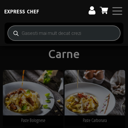
Main Navigation
Products search
Home
/
Paste
/ Carne
Carne
Paste Bolognese
Paste Carbonara