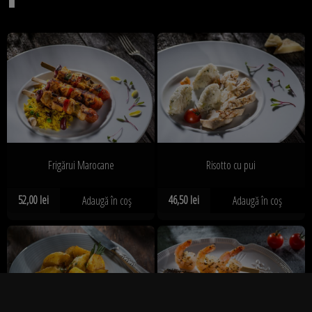
Frigărui Marocane
Risotto cu pui
52,00
lei
46,50
lei
Adaugă în coș
Adaugă în coș