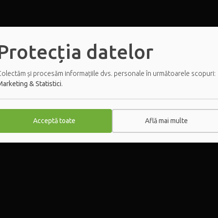
Protecția datelor
Colectăm și procesăm informațiile dvs. personale în următoarele scopuri:
arketing & Statistici
.
Acceptă toate
Află mai multe