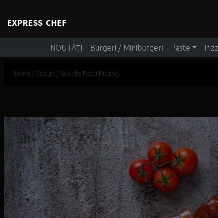
Main Navigation
NOUTĂȚI
Burgeri / Miniburgeri
Paste
Piz
Home
/
Sosuri
/ Sos de Roșii Picant