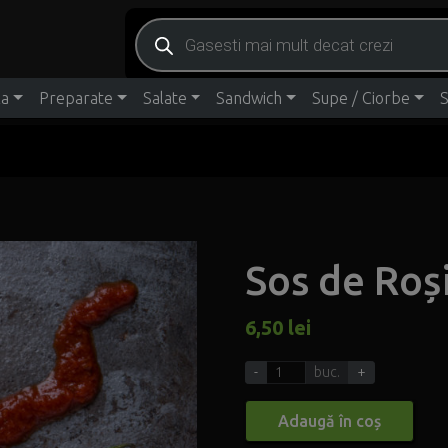
Products search
za
Preparate
Salate
Sandwich
Supe / Ciorbe
S
Sos de Roși
6,50
lei
-
buc.
+
Adaugă în coș