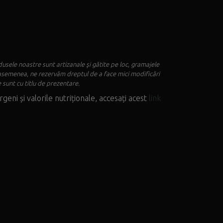
usele noastre sunt artizanale şi gătite pe loc, gramajele
asemenea, ne rezervăm dreptul de a face mici modificări
 sunt cu titlu de prezentare.
rgeni și valorile nutriționale, accesați acest
link