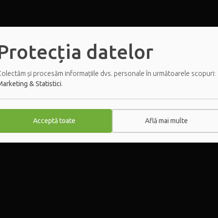
Protecția datelor
Colectăm și procesăm informațiile dvs. personale în următoarele scopuri:
arketing & Statistici
.
Acceptă toate
Află mai multe