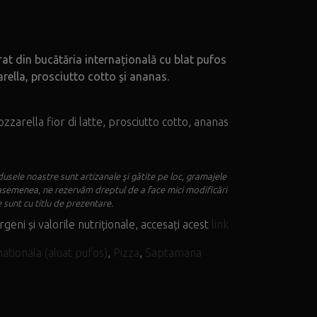
at din bucătăria internațională cu blat pufos
arella, prosciutto cotto și ananas.
ozzarella fior di latte, prosciutto cotto, ananas
usele noastre sunt artizanale şi gătite pe loc, gramajele
asemenea, ne rezervăm dreptul de a face mici modificări
 sunt cu titlu de prezentare.
rgeni și valorile nutriționale, accesați acest
link
nationala (aluat pufos)
,
Pizza
,
Saptamana