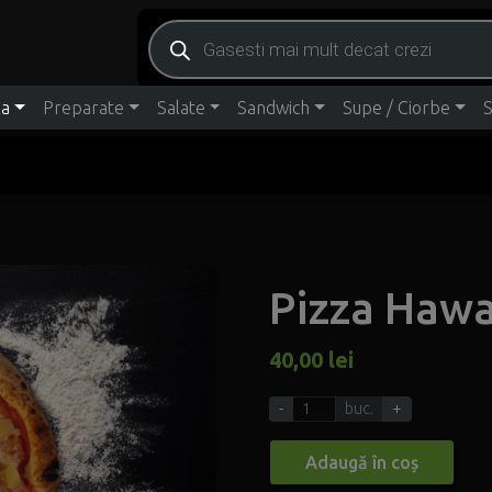
Products search
za
Preparate
Salate
Sandwich
Supe / Ciorbe
S
Pizza Hawa
40,00
lei
-
buc.
+
Adaugă în coș