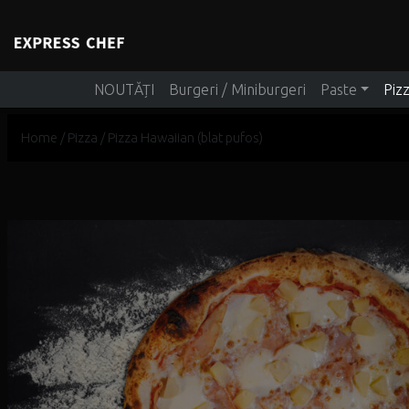
Main Navigation
NOUTĂȚI
Burgeri / Miniburgeri
Paste
Piz
Home
/
Pizza
/ Pizza Hawaiian (blat pufos)