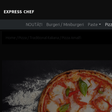
Main Navigation
NOUTĂȚI
Burgeri / Miniburgeri
Paste
Piz
Home
/
Pizza
/
Traditional Italiana
/ Pizza Amalfi