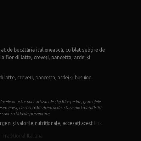
at de bucătăria italienească, cu blat subțire de
a fior di latte, creveți, pancetta, ardei și
i latte, creveți, pancetta, ardei și busuioc.
usele noastre sunt artizanale şi gătite pe loc, gramajele
asemenea, ne rezervăm dreptul de a face mici modificări
 sunt cu titlu de prezentare.
rgeni și valorile nutriționale, accesați acest
link
,
Traditional Italiana