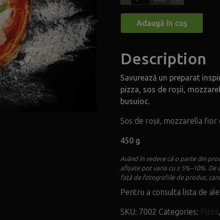
Adaugă în coș
Description
Savurează un preparat inspir
pizza, sos de roșii, mozzarell
busuioc.
Sos de roșii, mozzarella fior d
450 g
Având în vedere că o parte din prod
afișate pot varia cu ± 5%–10%. De 
față de fotografiile de produs, care
Pentru a consulta lista de ale
SKU:
7002
Categories:
Pizza