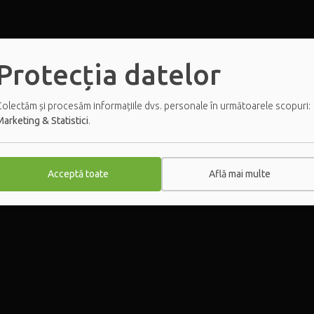
Protecția datelor
Colectăm și procesăm informațiile dvs. personale în următoarele scopuri:
arketing & Statistici
.
Acceptă toate
Află mai multe