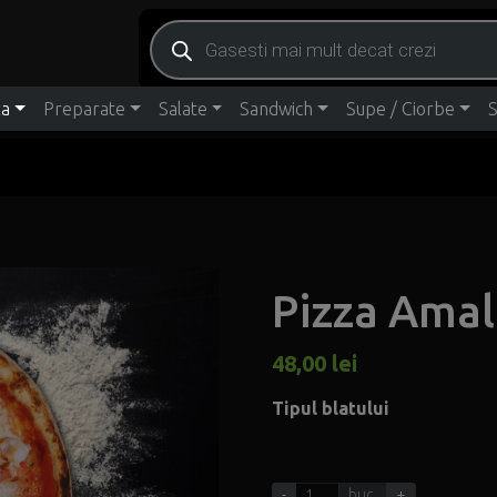
Products search
za
Preparate
Salate
Sandwich
Supe / Ciorbe
S
Pizza Amal
48,00
lei
Tipul blatului
-
buc.
+