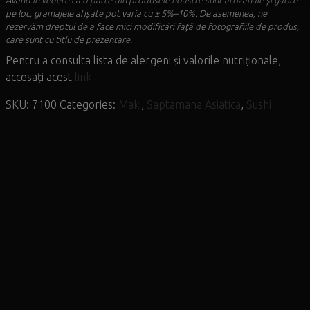
pe loc, gramajele afișate pot varia cu ± 5%–10%. De asemenea, ne
rezervăm dreptul de a face mici modificări față de fotografiile de produs,
care sunt cu titlu de prezentare.
Pentru a consulta lista de alergeni și valorile nutriționale,
accesați acest
link
SKU:
7100
Categories:
Maki
,
Saptamana Asiatica
,
Sushi