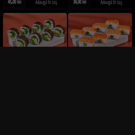
45,00
lei
34,00
lei
Adaugă în coș
Adaugă în coș
Green Goodness Roll
Salmon Oshi Sushi
36,00
lei
33,00
lei
Adaugă în coș
Adaugă în coș