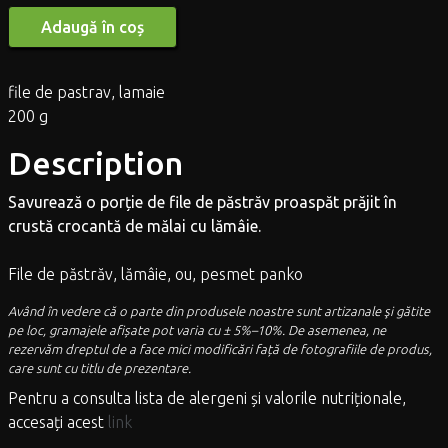
Adaugă în coș
file de pastrav, lamaie
200 g
Description
Savurează o porție de file de păstrăv
proaspăt
prăjit în
crustă crocantă de mălai cu lămâie.
File de păstrăv, lămâie, ou, pesmet panko
Având în vedere că o parte din produsele noastre sunt artizanale şi gătite
pe loc, gramajele afișate pot varia cu ± 5%–10%. De asemenea, ne
rezervăm dreptul de a face mici modificări față de fotografiile de produs,
care sunt cu titlu de prezentare.
Pentru a consulta lista de alergeni și valorile nutriționale,
accesați acest
link