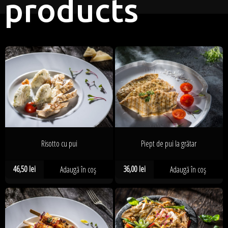
products
Risotto cu pui
Piept de pui la grătar
46,50
lei
36,00
lei
Adaugă în coș
Adaugă în coș