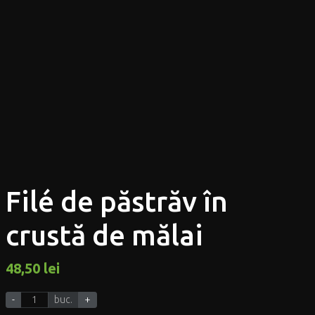
Filé de păstrăv în
crustă de mălai
48,50
lei
-
buc.
+