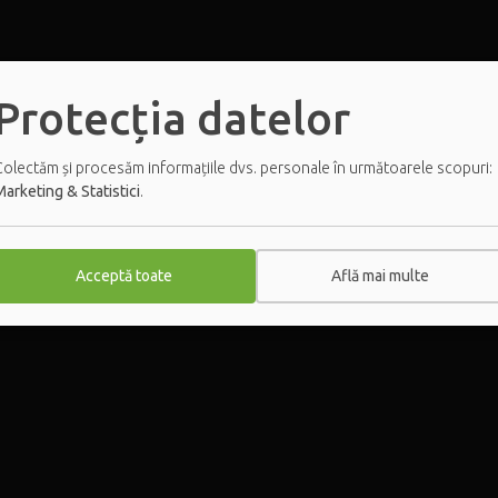
Protecția datelor
Colectăm și procesăm informațiile dvs. personale în următoarele scopuri:
arketing & Statistici
.
Acceptă toate
Află mai multe