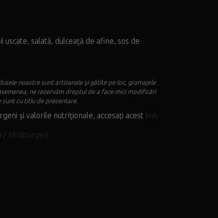
ii uscate, salată, dulceață de afine, sos de
usele noastre sunt artizanale şi gătite pe loc, gramajele
asemenea, ne rezervăm dreptul de a face mici modificări
 sunt cu titlu de prezentare.
rgeni și valorile nutriționale, accesați acest
link
 / Miniburgeri