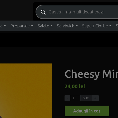
Products search
za
Preparate
Salate
Sandwich
Supe / Ciorbe
S
Cheesy Mi
24,00
lei
-
buc.
+
Adaugă în coș