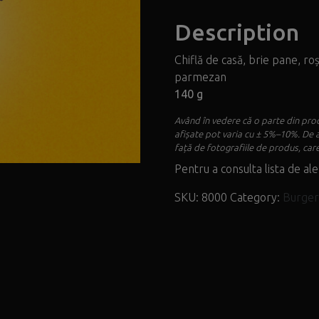
Description
Chiflă de casă, brie pane, roș
parmezan
140 g
Având în vedere că o parte din prod
afișate pot varia cu ± 5%–10%. De 
față de fotografiile de produs, care
Pentru a consulta lista de ale
SKU:
8000
Category:
Burgeri